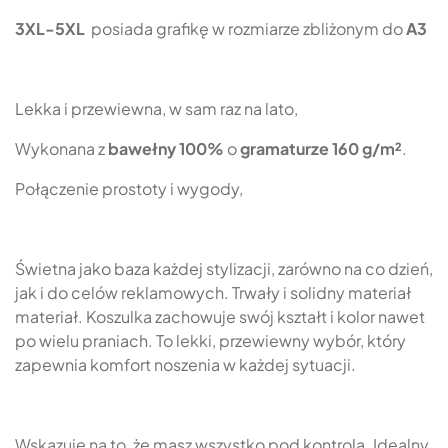
3XL-5XL
posiada grafikę w rozmiarze zbliżonym do
A3
Lekka i przewiewna, w sam raz na lato,
Wykonana z
bawełny 100%
o
gramaturze 160 g/m²
.
Połączenie prostoty i wygody,
Świetna jako baza każdej stylizacji, zarówno na co dzień,
jak i do celów reklamowych. Trwały i solidny materiał
materiał. Koszulka zachowuje swój kształt i kolor nawet
po wielu praniach. To lekki, przewiewny wybór, który
zapewnia komfort noszenia w każdej sytuacji.
Wskazuje na to, że masz wszystko pod kontrolą. Idealny