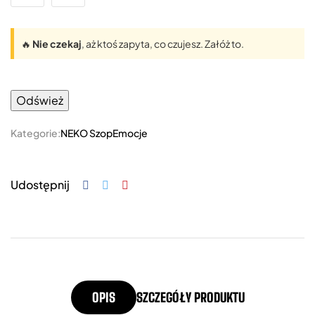
🔥
Nie czekaj
, aż ktoś zapyta, co czujesz. Załóż to.
Kategorie:
NEKO Szop
Emocje
Udostępnij
OPIS
SZCZEGÓŁY PRODUKTU