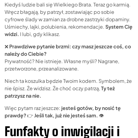
Kiedyś ludzie bali się Wielkiego Brata. Teraz go karmią.
Wręcz błagają, by patrzył, zostawiając po sobie
cyfrowe ślady w zamian za drobne zastrzyki dopaminy.
Uśmiechy, lajki, polubienia, rekomendacje.
System Cię
widzi.
I lubi, gdy klikasz.
❌
Prawdziwe pytanie brzmi: czy masz jeszcze coś, co
należy do Ciebie?
Prywatność? Nie istnieje. Własne myśli? Nagrane,
przetworzone, przeanalizowane.
Niech ta koszulka będzie Twoim kodem. Symbolem, że
nie śpisz. Że widzisz. Że choć oczy patrzą,
Ty też
patrzysz na nie.
Więc pytam raz jeszcze:
jesteś gotów, by nosić tę
prawdę?
👉
Jeśli tak, już nie jesteś sam.
👁
Funfakty o inwigilacji i