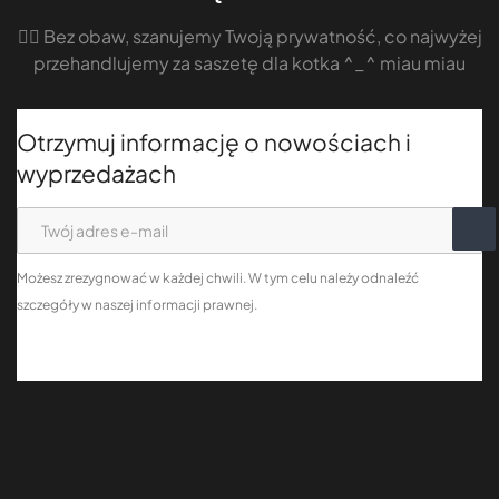
🤷‍♀️ Bez obaw, szanujemy Twoją prywatność, co najwyżej
przehandlujemy za saszetę dla kotka ^_^ miau miau
Otrzymuj informację o nowościach i
wyprzedażach
Możesz zrezygnować w każdej chwili. W tym celu należy odnaleźć
szczegóły w naszej informacji prawnej.