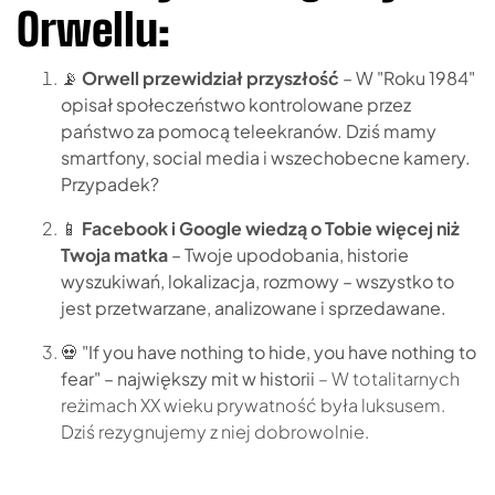
Orwellu:
📡
Orwell przewidział przyszłość
– W "Roku 1984"
opisał społeczeństwo kontrolowane przez
państwo za pomocą teleekranów. Dziś mamy
smartfony, social media i wszechobecne kamery.
Przypadek?
📱
Facebook i Google wiedzą o Tobie więcej niż
Twoja matka
– Twoje upodobania, historie
wyszukiwań, lokalizacja, rozmowy – wszystko to
jest przetwarzane, analizowane i sprzedawane.
💀
"If you have nothing to hide, you have nothing to
fear" – największy mit w historii
– W totalitarnych
reżimach XX wieku prywatność była luksusem.
Dziś rezygnujemy z niej dobrowolnie.