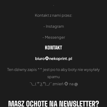
.
Kontakt z nami przez:
- Instagram
- Messenger
KONTAKT
​biuro🐵nekoprint.pl
Ten dziwny zapis ^^ jest po to aby boty nie wysyłały
spamu
¯\_( ͡° ͜ʖ ͡°)_/¯ zmień 🐵 na
@
MASZ OCHOTĘ NA NEWSLETTER?