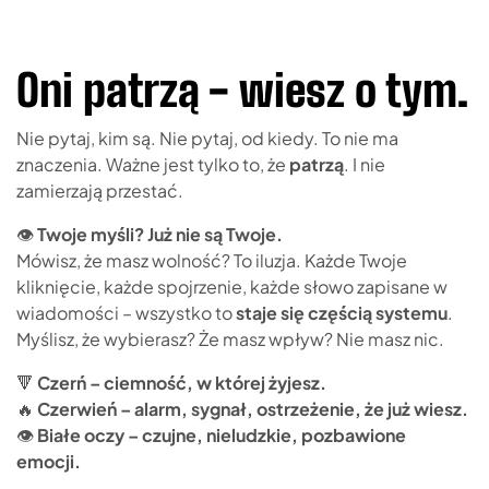
Oni patrzą - wiesz o tym.
Nie pytaj, kim są. Nie pytaj, od kiedy. To nie ma
znaczenia. Ważne jest tylko to, że
patrzą
. I nie
zamierzają przestać.
👁
Twoje myśli? Już nie są Twoje.
Mówisz, że masz wolność? To iluzja. Każde Twoje
kliknięcie, każde spojrzenie, każde słowo zapisane w
wiadomości – wszystko to
staje się częścią systemu
.
Myślisz, że wybierasz? Że masz wpływ? Nie masz nic.
🔻
Czerń – ciemność, w której żyjesz.
🔥
Czerwień – alarm, sygnał, ostrzeżenie, że już wiesz.
👁
Białe oczy – czujne, nieludzkie, pozbawione
emocji.