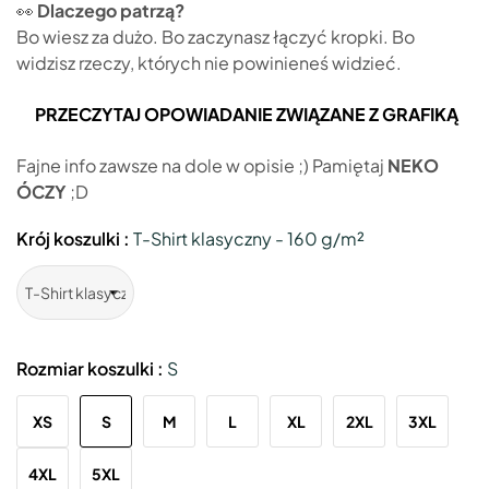
👀
Dlaczego patrzą?
Bo wiesz za dużo. Bo zaczynasz łączyć kropki. Bo
widzisz rzeczy, których nie powinieneś widzieć.
PRZECZYTAJ OPOWIADANIE ZWIĄZANE Z GRAFIKĄ
Fajne info zawsze na dole w opisie ;) Pamiętaj
NEKO
ÓCZY
;D
Krój koszulki :
T-Shirt klasyczny - 160 g/m²
Rozmiar koszulki :
S
XS
S
M
L
XL
2XL
3XL
4XL
5XL