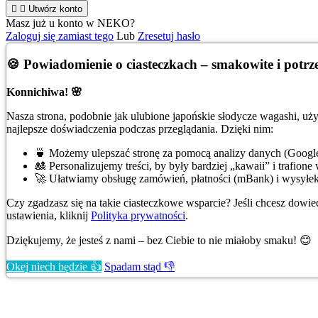


Utwórz konto
Masz już u konto w NEKO?
Zaloguj się zamiast tego
Lub
Zresetuj hasło
🍪 Powiadomienie o ciasteczkach – smakowite i potrz
Konnichiwa! 🌸
Nasza strona, podobnie jak ulubione japońskie słodycze wagashi, uż
najlepsze doświadczenia podczas przeglądania. Dzięki nim:
🍵 Możemy ulepszać stronę za pomocą analizy danych (Google
🎎 Personalizujemy treści, by były bardziej „kawaii” i trafione
🚀 Ułatwiamy obsługę zamówień, płatności (mBank) i wysyłek 
Czy zgadzasz się na takie ciasteczkowe wsparcie? Jeśli chcesz dowie
ustawienia, kliknij
Polityka prywatności
.
Dziękujemy, że jesteś z nami – bez Ciebie to nie miałoby smaku! 😊
Okej niech będzie 👍
Spadam stąd 👎