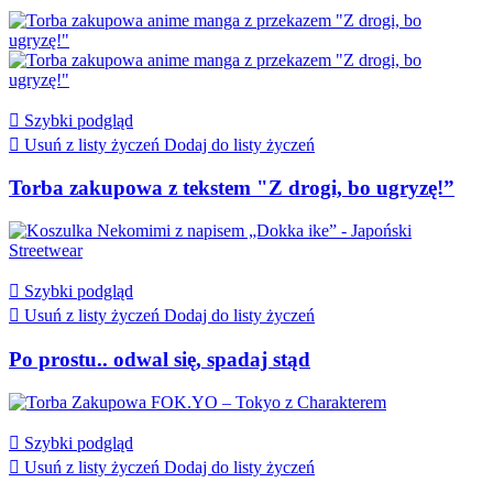

Szybki podgląd

Usuń z listy życzeń
Dodaj do listy życzeń
Torba zakupowa z tekstem "Z drogi, bo ugryzę!”

Szybki podgląd

Usuń z listy życzeń
Dodaj do listy życzeń
Po prostu.. odwal się, spadaj stąd

Szybki podgląd

Usuń z listy życzeń
Dodaj do listy życzeń