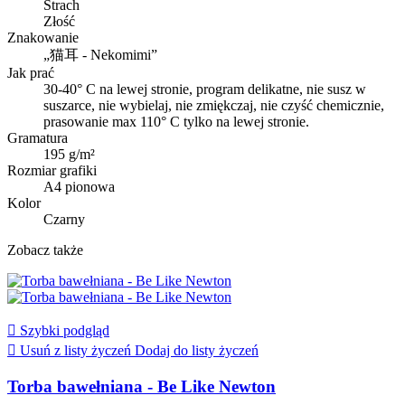
Strach
Złość
Znakowanie
„猫耳 - Nekomimi”
Jak prać
30-40° C na lewej stronie, program delikatne, nie susz w
suszarce, nie wybielaj, nie zmiękczaj, nie czyść chemicznie,
prasowanie max 110° C tylko na lewej stronie.
Gramatura
195 g/m²
Rozmiar grafiki
A4 pionowa
Kolor
Czarny
Zobacz także

Szybki podgląd

Usuń z listy życzeń
Dodaj do listy życzeń
Torba bawełniana - Be Like Newton