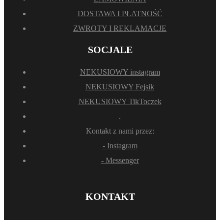
DOSTAWA I PŁATNOŚĆ
ZWROTY I REKLAMACJE
SOCJALE
NEKUSIOWY instagram
NEKUSIOWY Fejsik
NEKUSIOWY TikToczek
.
Kontakt z nami przez:
- Instagram
- Messenger
KONTAKT