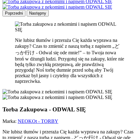
Poprzedni
Następny
Nie lubisz tłumów i przeraża Cię każda wyprawa na
zakupy? Czas to zmienić z naszą torbą z napisem „ど
っか行け - Odwal się ode mnie!” – to Twoja nowa
broń w dżungli ludzi. Przygotuj się na zakupy, które nie
będą tylko zwykłą przeprawą, ale prawdziwą
przygodą! Noś torbę dumnie przed sobą aby Twój
przekaz był jasny i czytelny dla wszystkich z
naprzeciwka.
Torba Zakupowa - ODWAL SIĘ
Marka:
NEOKOt - TORBY
Nie lubisz tłumów i przeraża Cię każda wyprawa na zakupy? Czas
to zmienić z naszą torbą z napisem „どっか行け - Odwal się ode